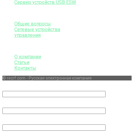
Сервер устройств USB ESW
Поддержка
Общие вопросы
Сетевые устройства
управления
Информация
О компании
Статьи
Контакты
© recrf.com - Русская электронная компания
Ваше имя (обязательно)
Ваш e-mail (обязательно)
Ваш телефон (обязательно)