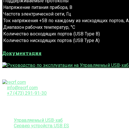
Поддерживаемые протоколы
Напряжение питания прибора, В
Частота электрической сети, Гц
Ток напряжения +5В по каждому из нисходящих портов, А
Диапазон рабочих температур, °С
Количество восходящих портов (USB Type B)
Количество нисходящих портов (USB Type A)
Документация
Руководство по эксплуатации на Управляемый USB-хаб
info@recrf.com
+7 (473) 291-91-30
396313, Воронежская обл., Новоусманский р-он, с.
Бабяково, ул. Дачная, д.89/2
Продукты
Управляемый USB-хаб
Сервер устройств USB ES